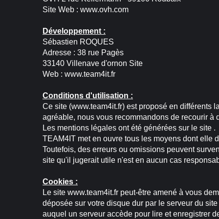
Site Web : www.ovh.com
Développement :
Sébastien ROQUES
Adresse : 38 rue Pagès
33140 Villenave d'ornon Site
Web : www.team4it.fr
Conditions d'utilisation :
Ce site (www.team4it.fr) est proposé en différents 
agréable, nous vous recommandons de recourir à de
Les mentions légales ont été générées sur le site .
TEAM4IT met en ouvre tous les moyens dont elle disp
Toutefois, des erreurs ou omissions peuvent surveni
site qu'il jugerait utile n'est en aucun cas responsab
Cookies :
Le site www.team4it.fr peut-être amené à vous dema
déposée sur votre disque dur par le serveur du site 
auquel un serveur accède pour lire et enregistrer de