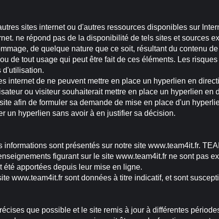
 d'autres sites internet ou d'autres ressources disponibles sur 
net. ne répond pas de la disponibilité de tels sites et sources ext
ommage, de quelque nature que ce soit, résultant du contenu de
 ou de tout usage qui peut être fait de ces éléments. Les risques
d'utilisation.
ites internet de ne peuvent mettre en place un hyperlien en direct
teur ou visiteur souhaiterait mettre en place un hyperlien en di
 site afin de formuler sa demande de mise en place d'un hyperli
 un hyperlien sans avoir à en justifier sa décision.
 informations sont présentés sur notre site www.team4it.fr. TEAM
enseignements figurant sur le site www.team4it.fr ne sont pas ex
t été apportées depuis leur mise en ligne.
 site www.team4it.fr sont données à titre indicatif, et sont susce
écises que possible et le site remis à jour à différentes période