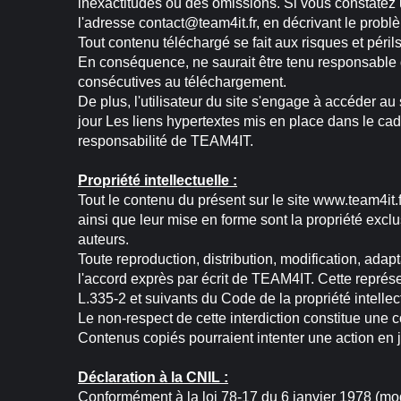
inexactitudes ou des omissions. Si vous constatez u
l'adresse contact@team4it.fr, en décrivant le problè
Tout contenu téléchargé se fait aux risques et périls
En conséquence, ne saurait être tenu responsable 
consécutives au téléchargement.
De plus, l'utilisateur du site s'engage à accéder au
jour Les liens hypertextes mis en place dans le cad
responsabilité de TEAM4IT.
Propriété intellectuelle :
Tout le contenu du présent sur le site www.team4it.f
ainsi que leur mise en forme sont la propriété excl
auteurs.
Toute reproduction, distribution, modification, adap
l'accord exprès par écrit de TEAM4IT. Cette représe
L.335-2 et suivants du Code de la propriété intellec
Le non-respect de cette interdiction constitue une c
Contenus copiés pourraient intenter une action en j
Déclaration à la CNIL :
Conformément à la loi 78-17 du 6 janvier 1978 (mod