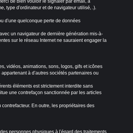
rci de bien vouloir le signaler par email, à
type d'ordinateur et de navigateur utilisé, .).
r ou d'une quelconque perte de données
et avec un navigateur de dernière génération mis-à-
entes sur le réseau Internet ne sauraient engager la
es, vidéos, animations, sons, logos, gifs et icônes
s appartenant à d'autres sociétés partenaires ou
érents éléments est strictement interdite sans
itue une contrefaçon sanctionnée par les articles
contrefacteur. En outre, les propriétaires des
n des personnes physiques à l'égard des traitements