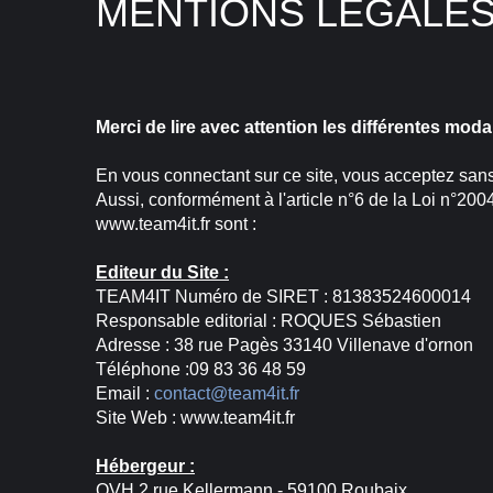
MENTIONS LÉGALE
Merci de lire avec attention les différentes moda
En vous connectant sur ce site, vous acceptez sans
Aussi, conformément à l'article n°6 de la Loi n°20
www.team4it.fr sont :
Editeur du Site :
TEAM4IT Numéro de SIRET : 81383524600014
Responsable editorial : ROQUES Sébastien
Adresse : 38 rue Pagès 33140 Villenave d'ornon
Téléphone :09 83 36 48 59
Email :
contact@team4it.fr
Site Web : www.team4it.fr
Hébergeur :
OVH 2 rue Kellermann - 59100 Roubaix