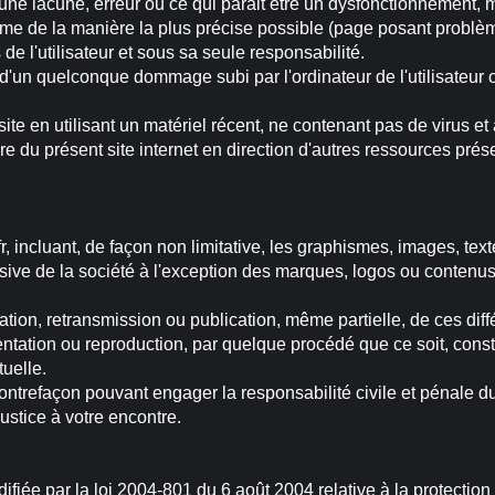
ne lacune, erreur ou ce qui parait être un dysfonctionnement, me
me de la manière la plus précise possible (page posant problème, 
 de l'utilisateur et sous sa seule responsabilité.
d'un quelconque dommage subi par l'ordinateur de l'utilisateu
 site en utilisant un matériel récent, ne contenant pas de virus 
re du présent site internet en direction d'autres ressources prés
r, incluant, de façon non limitative, les graphismes, images, text
usive de la société à l'exception des marques, logos ou contenu
tation, retransmission ou publication, même partielle, de ces diff
ntation ou reproduction, par quelque procédé que ce soit, const
tuelle.
ontrefaçon pouvant engager la responsabilité civile et pénale du 
ustice à votre encontre.
ifiée par la loi 2004-801 du 6 août 2004 relative à la protectio