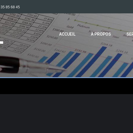
 35 85 68 45
ACCUEIL
À PROPOS
SE